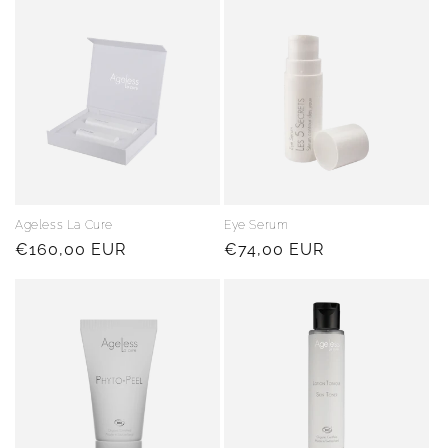
Ageless La Cure
Eye Serum
Regular
€160,00 EUR
Regular
€74,00 EUR
price
price