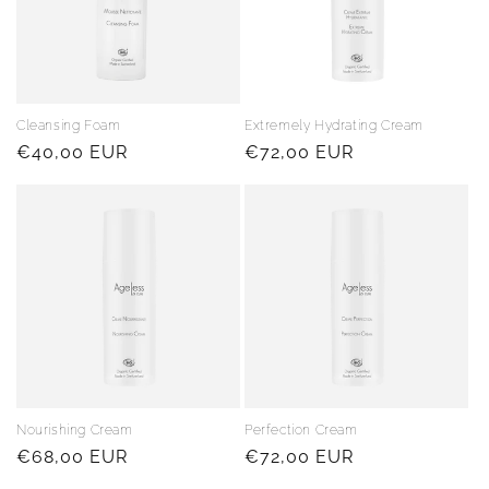
o
n
:
Cleansing Foam
Extremely Hydrating Cream
Regular
€40,00 EUR
Regular
€72,00 EUR
price
price
Nourishing Cream
Perfection Cream
Regular
€68,00 EUR
Regular
€72,00 EUR
price
price