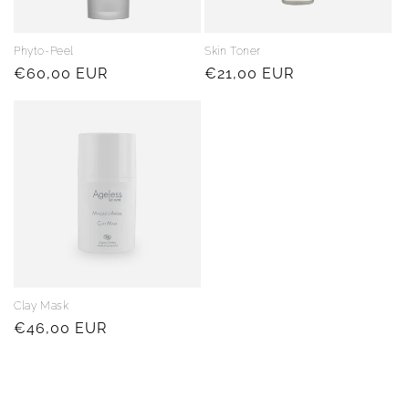
Phyto-Peel
Skin Toner
Regular
€60,00 EUR
Regular
€21,00 EUR
price
price
Clay Mask
Regular
€46,00 EUR
price