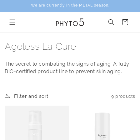
Skip to
We are currently in the METAL season.
content
Cart
C
Ageless La Cure
o
The secret to combating the signs of aging. A fully
l
BIO-certified product line to prevent skin aging.
l
e
Filter and sort
9 products
c
t
i